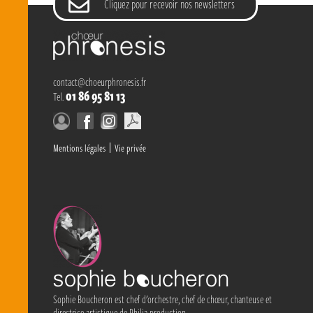
Cliquez pour recevoir nos newsletters
contact@choeurphronesis.fr
01 86 95 81 13
Tel.
Aller
Mentions légales
Vie privée
au
contenu
Sophie Boucheron est chef d'orchestre, chef de chœur, chanteuse et
directrice artistique de Philia production.